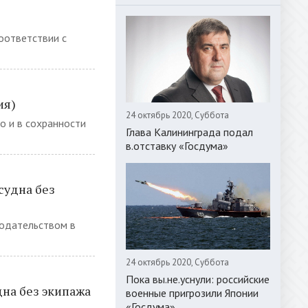
соответствии с
ия)
24 октябрь 2020, Суббота
о и в сохранности
Глава Калининграда подал
в.отставку «Госдума»
судна без
нодательством в
24 октябрь 2020, Суббота
Пока вы.не.уснули: российские
дна без экипажа
военные пригрозили Японии
«Госдума»