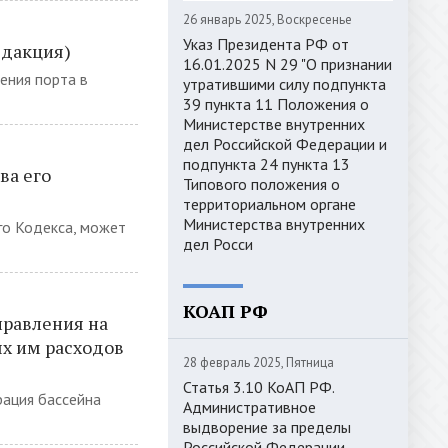
26 январь 2025, Воскресенье
Указ Президента РФ от
едакция)
16.01.2025 N 29 "О признании
ения порта в
утратившими силу подпункта
39 пункта 11 Положения о
Министерстве внутренних
дел Российской Федерации и
подпункта 24 пункта 13
ва его
Типового положения о
территориальном органе
Министерства внутренних
го Кодекса, может
дел Росси
КОАП РФ
правления на
х им расходов
28 февраль 2025, Пятница
Статья 3.10 КоАП РФ.
рация бассейна
Административное
выдворение за пределы
Российской Федерации