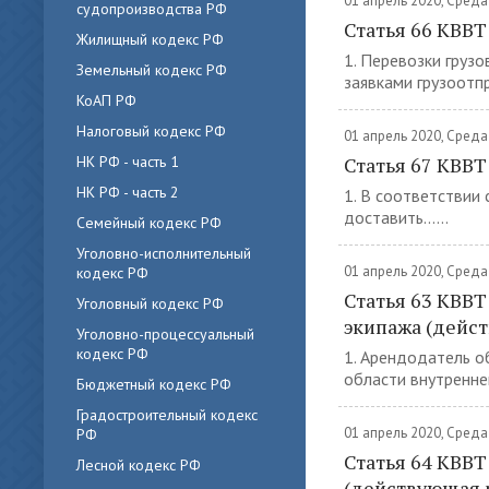
01 апрель 2020, Среда
судопроизводства РФ
Статья 66 КВВ
Жилищный кодекс РФ
1. Перевозки груз
Земельный кодекс РФ
заявками грузоотп
КоАП РФ
Налоговый кодекс РФ
01 апрель 2020, Среда
НК РФ - часть 1
Статья 67 КВВТ
НК РФ - часть 2
1. В соответствии
доставить......
Семейный кодекс РФ
Уголовно-исполнительный
01 апрель 2020, Среда
кодекс РФ
Статья 63 КВВТ
Уголовный кодекс РФ
экипажа (дейс
Уголовно-процессуальный
кодекс РФ
1. Арендодатель о
области внутреннего
Бюджетный кодекс РФ
Градостроительный кодекс
01 апрель 2020, Среда
РФ
Статья 64 КВВТ
Лесной кодекс РФ
(действующая 