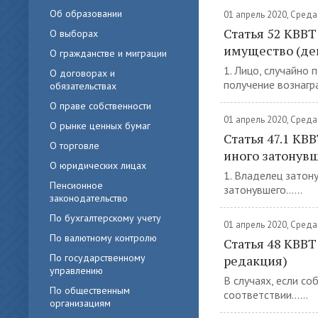
Об образовании
01 апрель 2020, Среда
Статья 52 КВВТ
О выборах
имущество (де
О гражданстве и миграции
1. Лицо, случайно
О договорах и
получение вознагра
обязательствах
О праве собственности
01 апрель 2020, Среда
О рынке ценных бумаг
Статья 47.1 КВ
О торговле
иного затонув
О юридических лицах
1. Владелец затон
Пенсионное
затонувшего......
законодательство
По бухгалтерскому учету
01 апрель 2020, Среда
По валютному контролю
Статья 48 КВВТ
По государственному
редакция)
управлению
В случаях, если с
По общественным
соответствии......
организациям