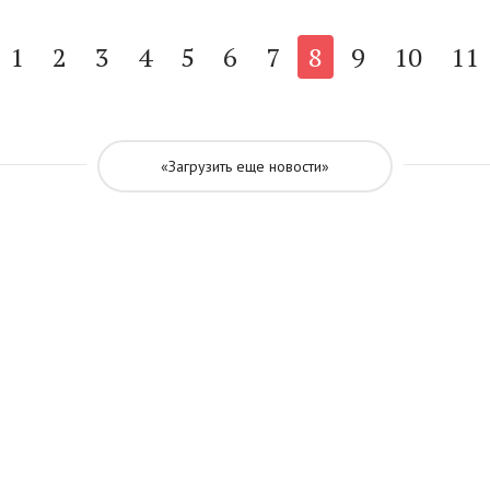
1
2
3
4
5
6
7
8
9
10
11
«Загрузить еще новости»