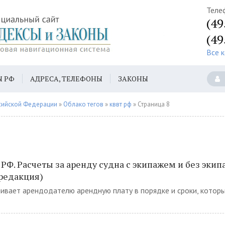
Теле
(49
(49
Все 
Ы РФ
АДРЕСА, ТЕЛЕФОНЫ
ЗАКОНЫ
сийской Федерации
»
Облако тегов
»
кввт рф
» Страница 8
 РФ. Расчеты за аренду судна с экипажем и без экип
редакция)
чивает арендодателю арендную плату в порядке и сроки, кото