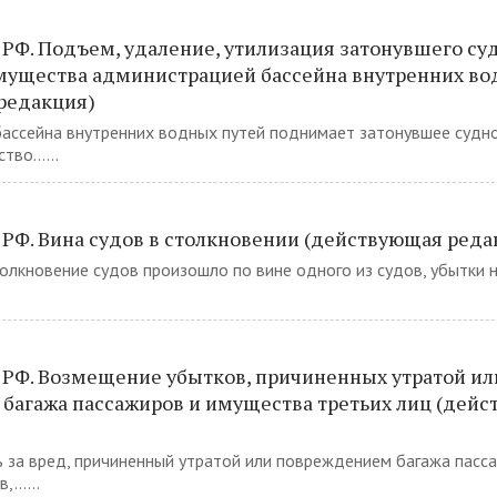
 РФ. Подъем, удаление, утилизация затонувшего су
мущества администрацией бассейна внутренних во
редакция)
бассейна внутренних водных путей поднимает затонувшее судно
во......
 РФ. Вина судов в столкновении (действующая реда
столкновение судов произошло по вине одного из судов, убытки н
 РФ. Возмещение убытков, причиненных утратой ил
багажа пассажиров и имущества третьих лиц (дей
ь за вред, причиненный утратой или повреждением багажа пасс
......