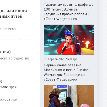
Турагентам грозят штрафы до
100 тысяч рублей за
дна или иного
нарушения правил работы -
дных путей
«Совет Федерации»
 или иное
кция)
есет то судно, по
01 апрель 2021, Четверг
Первый канал ответил
Матвиенко о песне Russian
Woman для Евровидения -
«Совет Федерации»
и
ствующая
ажиров при