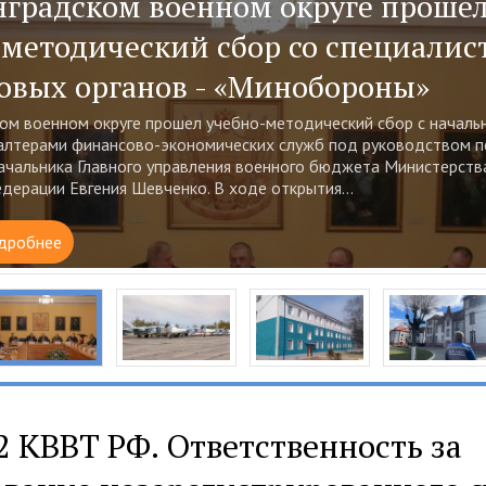
 авиация Балтийского флота гото
у режиму эксплуатации - «Миноб
ской области специалисты инженерно-авиационной службы сое
ии Балтийского флота начали плановый перевод авиационной т
ксплуатации....
дробнее
2 КВВТ РФ. Ответственность за