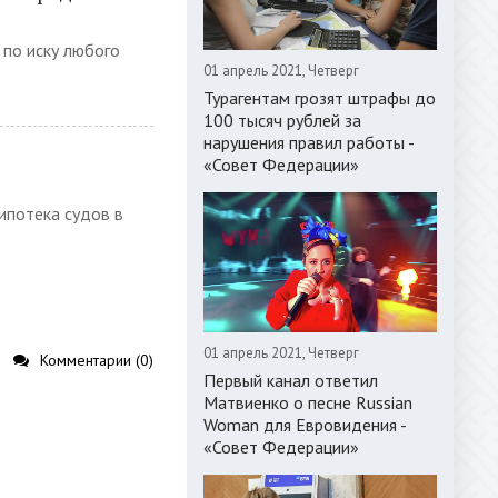
-- Лучшее, что можно сделать с
 по иску любого
хорошим советом, это пропустить его
мимо ушей. Он никогда не бывает
01 апрель 2021, Четверг
полезен никому, кроме того, кто его
Турагентам грозят штрафы до
дал.
100 тысяч рублей за
-- Люблю давать советы и очень не
нарушения правил работы -
люблю, когда их дают мне.
«Совет Федерации»
ипотека судов в
01 апрель 2021, Четверг
Комментарии (0)
Первый канал ответил
Матвиенко о песне Russian
Woman для Евровидения -
«Совет Федерации»