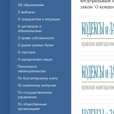
Федеральный за
Об образовании
закон "О конц
О выборах
О гражданстве и миграции
О договорах и
обязательствах
О праве собственности
О рынке ценных бумаг
О торговле
О юридических лицах
Пенсионное
законодательство
По бухгалтерскому учету
По валютному контролю
По государственному
управлению
По общественным
организациям