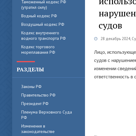
использо
Таможенный кодекс РФ
(утратил силу)
нарушен
Водный кодекс РФ
судов
Воздушный кодекс РФ
Кодекс внутреннего
водного транспорта РФ
28 декабрь 2024, С
Кодекс торгового
мореплавания РФ
Лицо, использующее
судов с нарушение
РАЗДЕЛЫ
изменении сведени
ответственность в 
Законы РФ
Правительство РФ
Президент РФ
Пленума Верховного Суда
РФ
Изменения в
законодательстве