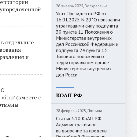
территории
26 январь 2025, Воскресенье
 упорядоченной
Указ Президента РФ от
16.01.2025 N 29 "О признании
утратившими силу подпункта
39 пункта 11 Положения о
Министерстве внутренних
 в отдельные
дел Российской Федерации и
твования
подпункта 24 пункта 13
правления и
Типового положения о
территориальном органе
Министерства внутренних
дел Росси
"О
КОАП РФ
itro" (вместе с
 отмены
28 февраль 2025, Пятница
Статья 3.10 КоАП РФ.
Административное
выдворение за пределы
Российской Федерации