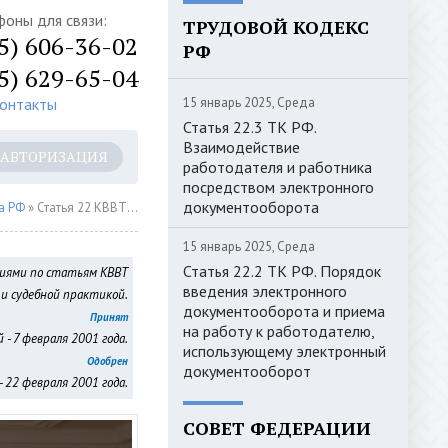
фоны для связи:
ТРУДОВОЙ КОДЕКС
5) 606-36-02
РФ
5) 629-65-04
контакты
15 январь 2025, Среда
Статья 22.3 ТК РФ.
Взаимодействие
АВТОРИЗАЦИЯ
работодателя и работника
посредством электронного
документооборота
а РФ
» Статья 22 КВВТ РФ. Ответственность за использование незарегистрированного судна и нарушение правил государственной регистрации судов
15 январь 2025, Среда
Статья 22.2 ТК РФ. Порядок
риями по статьям КВВТ
введения электронного
и судебной практикой.
документооборота и приема
Принят
на работу к работодателю,
- 7 февраля 2001 года.
использующему электронный
Одобрен
документооборот
 22 февраля 2001 года.
СОВЕТ ФЕДЕРАЦИИ