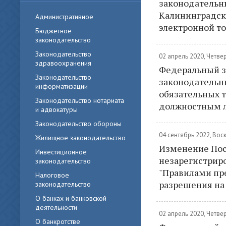
законодательн
Калининградск
Административное
электронной то
Бюджетное
законодательство
Законодательство
02 апрель 2020, Четве
здравоохранения
Федеральный за
Законодательство
законодательн
информатизации
обязательных т
Законодательство нотариата
должностным л
и адвокатуры
Законодательство обороны
04 сентябрь 2022, Вос
Жилищное законодательство
Изменение Пост
Инвестиционное
незарегистриро
законодательство
"Правилами пр
Налоговое
разрешения на
законодательство
О банках и банковской
деятельности
02 апрель 2020, Четве
О банкротстве