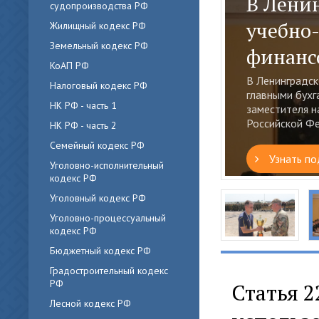
Морская
судопроизводства РФ
летнем
Жилищный кодекс РФ
Земельный кодекс РФ
В Калининград
КоАП РФ
морской авиац
летний режим э
Налоговый кодекс РФ
НК РФ - часть 1
Узнать по
НК РФ - часть 2
Семейный кодекс РФ
Уголовно-исполнительный
кодекс РФ
Уголовный кодекс РФ
Уголовно-процессуальный
кодекс РФ
Бюджетный кодекс РФ
Градостроительный кодекс
РФ
Статья 2
Лесной кодекс РФ