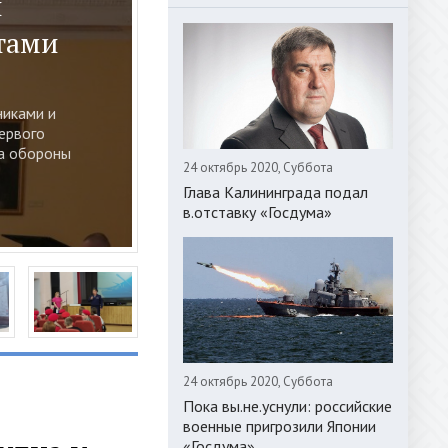
вится к
ороны»
динения
ехники на
24 октябрь 2020, Суббота
Глава Калининграда подал
в.отставку «Госдума»
24 октябрь 2020, Суббота
Пока вы.не.уснули: российские
военные пригрозили Японии
«Госдума»