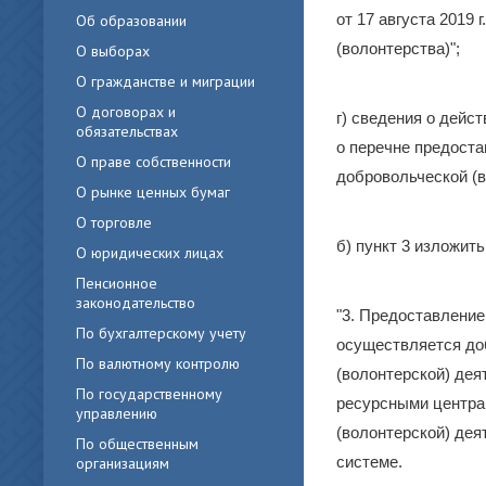
от 17 августа 2019
Об образовании
(волонтерства)";
О выборах
О гражданстве и миграции
О договорах и
г) сведения о дей
обязательствах
о перечне предост
О праве собственности
добровольческой (в
О рынке ценных бумаг
О торговле
б) пункт 3 изложит
О юридических лицах
Пенсионное
законодательство
"3. Предоставление
По бухгалтерскому учету
осуществляется до
По валютному контролю
(волонтерской) де
По государственному
ресурсными центрам
управлению
(волонтерской) де
По общественным
системе.
организациям