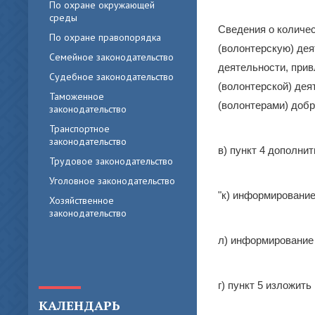
По охране окружающей
среды
Сведения о количе
По охране правопорядка
(волонтерскую) дея
Семейное законодательство
деятельности, при
Судебное законодательство
(волонтерской) дея
Таможенное
(волонтерами) добр
законодательство
Транспортное
законодательство
в) пункт 4 дополни
Трудовое законодательство
Уголовное законодательство
"к) информирование
Хозяйственное
законодательство
л) информирование 
г) пункт 5 изложит
КАЛЕНДАРЬ