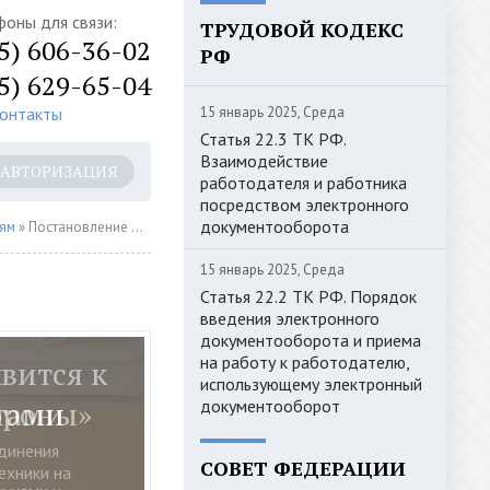
фоны для связи:
ТРУДОВОЙ КОДЕКС
5) 606-36-02
РФ
5) 629-65-04
контакты
15 январь 2025, Среда
Статья 22.3 ТК РФ.
Взаимодействие
АВТОРИЗАЦИЯ
работодателя и работника
посредством электронного
документооборота
иям
» Постановление Правительства РФ от 27.04.2024 N 551 "О внесении изменений в постановление Правительства Российской Федерации от 17 августа 2019 г. N 1067"
15 январь 2025, Среда
Статья 22.2 ТК РФ. Порядок
введения электронного
документооборота и приема
на работу к работодателю,
вится к
использующему электронный
ороны»
документооборот
динения
СОВЕТ ФЕДЕРАЦИИ
ехники на