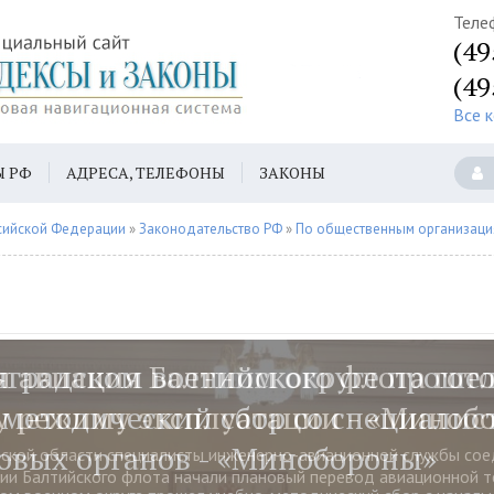
Теле
(49
(49
Все 
Ы РФ
АДРЕСА, ТЕЛЕФОНЫ
ЗАКОНЫ
сийской Федерации
»
Законодательство РФ
»
По общественным организац
 авиация Балтийского флота гото
у режиму эксплуатации - «Миноб
ской области специалисты инженерно-авиационной службы сое
ии Балтийского флота начали плановый перевод авиационной т