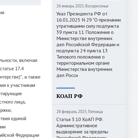
26 январь 2025, Воскресенье
ия
Указ Президента РФ от
16.01.2025 N 29 "О признании
утратившими силу подпункта
39 пункта 11 Положения о
Министерстве внутренних
дел Российской Федерации и
подпункта 24 пункта 13
Типового положения о
ельности, включая
территориальном органе
статье 17.4
Министерства внутренних
дел Росси
терстве)", а также
ния к участникам
ентирующие
КОАП РФ
стного лица,
ержки,
28 февраль 2025, Пятница
ствия единой
Статья 3.10 КоАП РФ.
Административное
ыми
выдворение за пределы
ийской Федерации
Российской Федерации