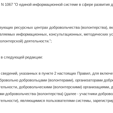
 г. N 1067 "О единой информационной системе в сфере развития
ствующих ресурсных центрах добровольчества (волонтерства), 
авляемых информационных, консультационных, методических ус
олонтерской) деятельности.";
ь в следующей редакции:
 сведений, указанных в пункте 2 настоящих Правил, для включе
бровольно добровольцами (волонтерами), организаторами добр
ятельности, добровольческими (волонтерскими) организациями,
и добровольчества (волонтерства) (далее - участники добров
ятельности), являющимися пользователями системы, зарегистри