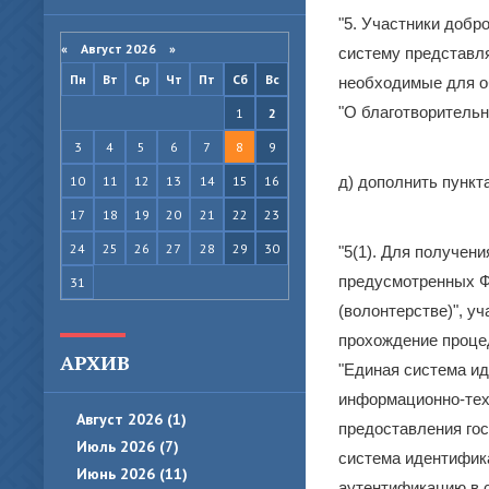
"5. Участники добр
«
Август 2026
»
систему представля
Пн
Вт
Ср
Чт
Пт
Сб
Вс
необходимые для о
"О благотворительн
1
2
3
4
5
6
7
8
9
10
11
12
13
14
15
16
д) дополнить пункт
17
18
19
20
21
22
23
24
25
26
27
28
29
30
"5(1). Для получен
предусмотренных Ф
31
(волонтерстве)", у
прохождение проце
АРХИВ
"Единая система и
информационно-тех
Август 2026 (1)
предоставления гос
Июль 2026 (7)
система идентифика
Июнь 2026 (11)
аутентификацию в 