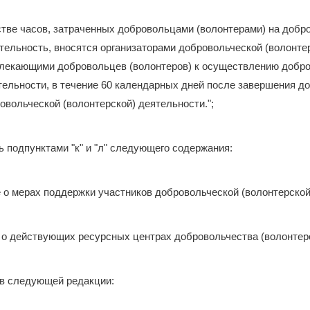
стве часов, затраченных добровольцами (волонтерами) на добр
тельность, вносятся организаторами добровольческой (волонте
влекающими добровольцев (волонтеров) к осуществлению добр
тельности, в течение 60 календарных дней после завершения 
овольческой (волонтерской) деятельности.";
ть подпунктами "к" и "л" следующего содержания:
 о мерах поддержки участников добровольческой (волонтерской
о действующих ресурсных центрах добровольчества (волонтерс
ь в следующей редакции: