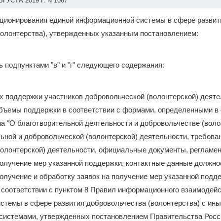
УСТА 2019 Г. N 1067
кционирования единой информационной системы в сфере развит
волонтерства), утвержденных указанным постановлением:
ь подпунктами "в" и "г" следующего содержания:
ах поддержки участников добровольческой (волонтерской) деят
объемы поддержки в соответствии с формами, определенными в 
а "О благотворительной деятельности и добровольчестве (волон
ьной и добровольческой (волонтерской) деятельности, требова
волонтерской) деятельности, официальные документы, реглам
олучение мер указанной поддержки, контактные данные должно
получение и обработку заявок на получение мер указанной подд
 соответствии с пунктом 8 Правил информационного взаимодей
стемы в сфере развития добровольчества (волонтерства) с ин
истемами, утвержденных постановлением Правительства Росс