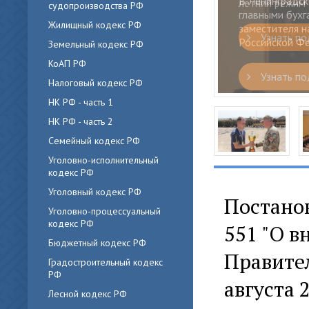
летний режим э
судопроизводства РФ
Жилищный кодекс РФ
Узнать по
Земельный кодекс РФ
КоАП РФ
Налоговый кодекс РФ
НК РФ - часть 1
НК РФ - часть 2
Семейный кодекс РФ
Уголовно-исполнительный
кодекс РФ
Уголовный кодекс РФ
Постанов
Уголовно-процессуальный
кодекс РФ
551 "О в
Бюджетный кодекс РФ
Правител
Градостроительный кодекс
РФ
августа 2
Лесной кодекс РФ