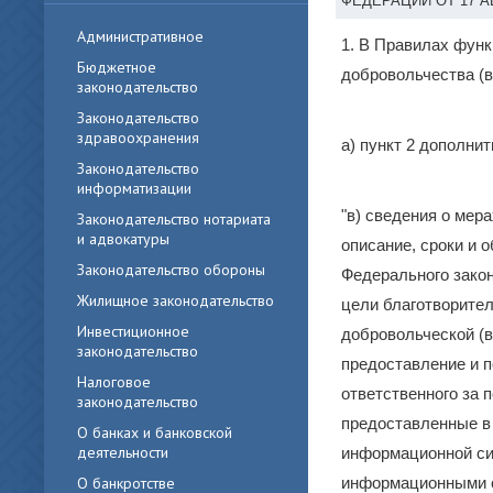
ФЕДЕРАЦИИ ОТ 17 АВГ
Административное
1. В Правилах фун
Бюджетное
добровольчества (
законодательство
Законодательство
здравоохранения
а) пункт 2 дополнит
Законодательство
информатизации
"в) сведения о мер
Законодательство нотариата
и адвокатуры
описание, сроки и 
Законодательство обороны
Федерального закон
Жилищное законодательство
цели благотворител
Инвестиционное
добровольческой (
законодательство
предоставление и п
Налоговое
ответственного за 
законодательство
предоставленные в
О банках и банковской
деятельности
информационной си
О банкротстве
информационными с