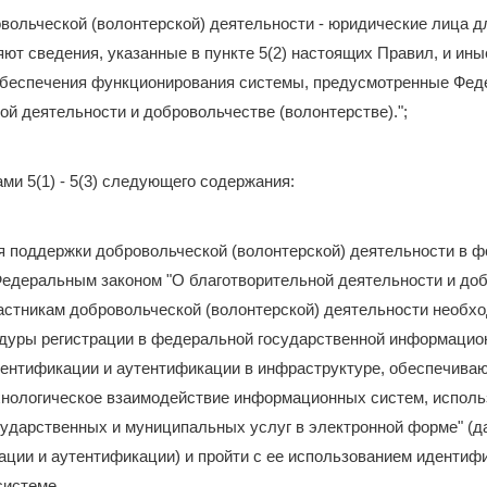
овольческой (волонтерской) деятельности - юридические лица д
ют сведения, указанные в пункте 5(2) настоящих Правил, и ины
беспечения функционирования системы, предусмотренные Фед
ой деятельности и добровольчестве (волонтерстве).";
ами 5(1) - 5(3) следующего содержания:
ия поддержки добровольческой (волонтерской) деятельности в ф
едеральным законом "О благотворительной деятельности и до
частникам добровольческой (волонтерской) деятельности необх
дуры регистрации в федеральной государственной информацио
дентификации и аутентификации в инфраструктуре, обеспечива
нологическое взаимодействие информационных систем, испол
ударственных и муниципальных услуг в электронной форме" (да
ции и аутентификации) и пройти с ее использованием идентиф
системе.