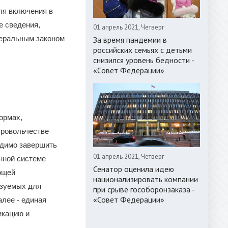
ля включения в
е сведения,
01 апрель 2021, Четверг
еральным законом
За время пандемии в
российских семьях с детьми
снизился уровень бедности -
«Совет Федерации»
ормах,
бровольчестве
одимо завершить
01 апрель 2021, Четверг
нной системе
Сенатор оценила идею
ющей
национализировать компании
ьзуемых для
при срыве гособоронзаказа -
«Совет Федерации»
лее - единая
икацию и