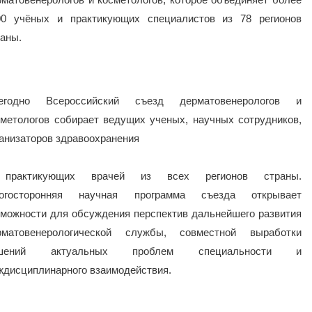
00 учёных и практикующих специалистов из 78 регионов
раны.
егодно Всероссийский съезд дерматовенерологов и
сметологов собирает ведущих ученых, научных сотрудников,
ганизаторов здравоохранения
практикующих врачей из всех регионов страны.
огосторонняя научная программа съезда открывает
зможности для обсуждения перспектив дальнейшего развития
рматовенерологической службы, совместной выработки
шений актуальных проблем специальности и
ждисциплинарного взаимодействия.