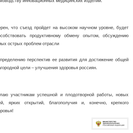
оизводству инновационных медицинских изделий.
ерен, что съезд пройдет на высоком научном уровне, будет
особствовать продуктивному обмену опытом, обсуждению
мых острых проблем отрасли
определению перспектив ее развития для достижение общей
агородной цели – улучшения здоровья россиян.
лаю участникам успешной и плодотворной работы, новых
ей, ярких открытий, благополучия и, конечно, крепкого
ровья!