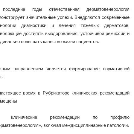
последние годы отечественная дерматовенерология
монстрирует значительные успехи. Внедряются современные
хнологии диагностики и лечения тяжелых дерматозов,
зволяющие достигать выздоровления, устойчивой ремиссии и
рдинально повышать качество жизни пациентов.
жным направлением является формирование нормативной
зы.
настоящее время в Рубрикаторе клинических рекомендаций
змещены
2 клинические рекомендации по профилю
ерматовенерология», включая междисциплинарные патологии.