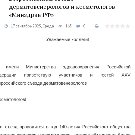
дерматовенерологов и косметологов -
«Минздрав РФ»
17 сентябрь 2025, Среда
165
0
Уважаемые коллеги!
 имени Министерства здравоохранения Российской
дерации приветствую участников и гостей XXV
ероссийского съезда дерматовенерологов
осметологов!
от съезд проводится в год 140-летия Российского общества
рматовенерологов и косметологов, которое объединяет более