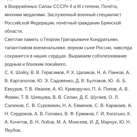
в Вооружённых Силах СССР» II и III степени, Почёта,
многими медалями. Заслуженный военный специалист
Российской Федерации, почётный гражданин Брянской
области.
Светлая память о Георгии Григорьевиче Кондратьеве,
талантливом военачальнике, верном сыне России, навсегда
сохранится в наших сердцах. Выражаем соболезнование
родным и близким покойного.
С. К. Шойгу, В. В. Герасимов, Р. Х. Цаликов, Н. А. Панков, А.
В. Картаполов, Ю. Э. Садовенко, Д. В. Булгаков, Ю. -Б. Б.
Евкуров, Т. В. Иванов, А. Ю. Криворучко, П. А. Попов, А. В.
Фомин, Т. В. Шевцова, В. В. Селин, Д. Е. Шугаев, О. Л.
Салюков, С. В. Суровикин, Н. А. Евменов, С. В. Каракаев, А.
Н. Сердюков, А. В. Головко, В. Ф. Ермаков, Г. И. Когатько, К.
А. Кочетов, В. Н. Лобов, М. А. Моисеев, И. Д. Марчук, Ю. Н.
Якубов.