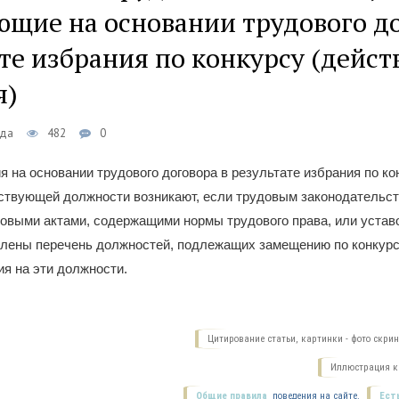
щие на основании трудового до
те избрания по конкурсу (дейс
я)
еда
482
0
 на основании трудового договора в результате избрания по ко
ствующей должности возникают, если трудовым законодательс
овыми актами, содержащими нормы трудового права, или устав
елены перечень должностей, подлежащих замещению по конкурсу
ия на эти должности.
Цитирование статьи, картинки - фото скри
Иллюстрация к 
Общие правила
поведения на сайте.
Ест