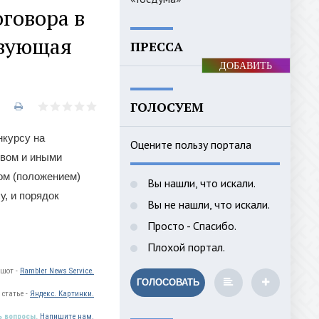
говора в
твующая
ПРЕССА
ДОБАВИТЬ
БАННЕР
ГОЛОСУЕМ
нкурсу на
Оцените пользу портала
твом и иными
ом (положением)
Вы нашли, что искали.
, и порядок
Вы не нашли, что искали.
Просто - Спасибо.
Плохой портал.
ншот -
Rambler News Service.
ГОЛОСОВАТЬ
статье -
Яндекс. Картинки.
ь вопросы.
Напишите нам.