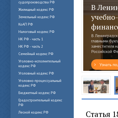
судопроизводства РФ
В Лени
Морская
Жилищный кодекс РФ
учебно
летнем
Земельный кодекс РФ
КоАП РФ
финанс
В Калининград
морской авиац
Налоговый кодекс РФ
В Ленинградск
летний режим э
НК РФ - часть 1
главными бухг
заместителя н
НК РФ - часть 2
Узнать по
Российской Фе
Семейный кодекс РФ
Уголовно-исполнительный
Узнать по
кодекс РФ
Уголовный кодекс РФ
Уголовно-процессуальный
кодекс РФ
Бюджетный кодекс РФ
Градостроительный кодекс
РФ
Статья 1
Лесной кодекс РФ