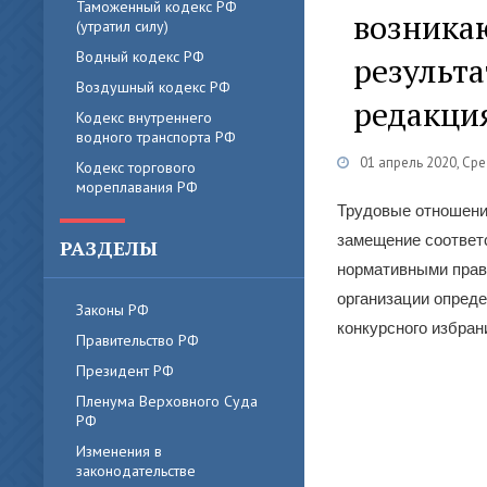
Таможенный кодекс РФ
возникаю
(утратил силу)
Водный кодекс РФ
результа
Воздушный кодекс РФ
редакци
Кодекс внутреннего
водного транспорта РФ
01 апрель 2020, Ср
Кодекс торгового
мореплавания РФ
Трудовые отношения
замещение соответ
РАЗДЕЛЫ
нормативными прав
организации опред
Законы РФ
конкурсного избран
Правительство РФ
Президент РФ
Пленума Верховного Суда
РФ
Изменения в
законодательстве