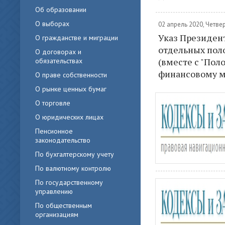
Об образовании
О выборах
02 апрель 2020, Четве
Указ Президента
О гражданстве и миграции
отдельных пол
О договорах и
(вместе с "Пол
обязательствах
финансовому 
О праве собственности
О рынке ценных бумаг
О торговле
О юридических лицах
Пенсионное
законодательство
По бухгалтерскому учету
По валютному контролю
По государственному
управлению
По общественным
организациям