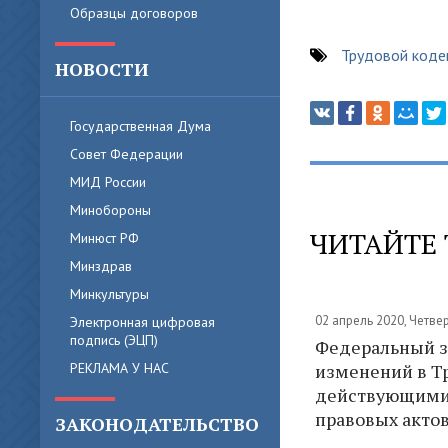
Образцы договоров
Трудовой коде
НОВОСТИ
Государственная Дума
Совет Федерации
МИД России
Минобороны
ЧИТАЙТЕ 
Минюст РФ
Минздрав
Минкультуры
02 апрель 2020, Четве
Электронная цифровая
подпись (ЭЦП)
Федеральный зак
РЕКЛАМА У НАС
изменений в Т
действующими 
правовых акто
ЗАКОНОДАТЕЛЬСТВО