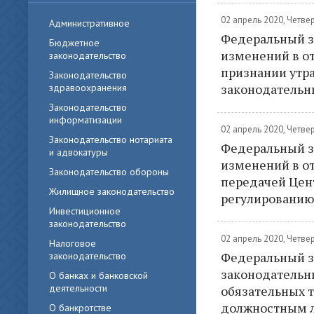
02 апрель 2020, Четве
Административное
Федеральный зак
Бюджетное
изменений в о
законодательство
признании утр
Законодательство
законодательн
здравоохранения
Законодательство
информатизации
02 апрель 2020, Четве
Законодательство нотариата
Федеральный зак
и адвокатуры
изменений в о
Законодательство обороны
передачей Цен
Жилищное законодательство
регулированию,
Инвестиционное
законодательство
02 апрель 2020, Четве
Налоговое
Федеральный за
законодательство
законодательн
О банках и банковской
деятельности
обязательных т
должностным л
О банкротстве