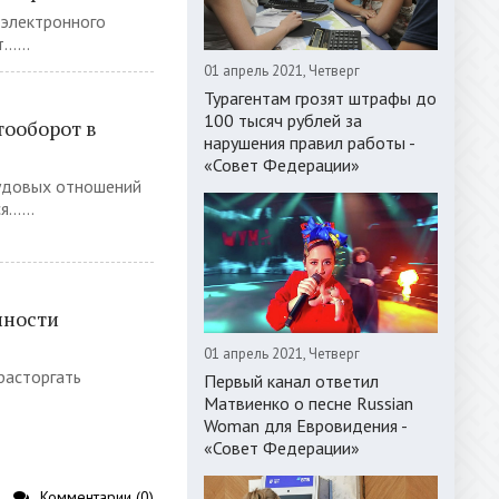
 электронного
-- Лучшее, что можно сделать с
....
хорошим советом, это пропустить его
мимо ушей. Он никогда не бывает
01 апрель 2021, Четверг
полезен никому, кроме того, кто его
Турагентам грозят штрафы до
дал.
100 тысяч рублей за
тооборот в
-- Люблю давать советы и очень не
нарушения правил работы -
люблю, когда их дают мне.
«Совет Федерации»
удовых отношений
.....
нности
01 апрель 2021, Четверг
расторгать
Первый канал ответил
Матвиенко о песне Russian
Woman для Евровидения -
«Совет Федерации»
Комментарии (0)