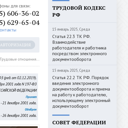
фоны для связи:
ТРУДОВОЙ КОДЕКС
5) 606-36-02
РФ
5) 629-65-04
контакты
15 январь 2025, Среда
Статья 22.3 ТК РФ.
Взаимодействие
АВТОРИЗАЦИЯ
работодателя и работника
посредством электронного
документооборота
рудового договора в результате избрания по конкурсу (действующая редакция)
15 январь 2025, Среда
Статья 22.2 ТК РФ. Порядок
З (ред. от 02.12.2019).
введения электронного
бря 2001 года N 197-ФЗ
документооборота и приема
ССИЙСКОЙ ФЕДЕРАЦИИ
на работу к работодателю,
Принят
использующему электронный
- 21 декабря 2001 года.
документооборот
Одобрен
 26 декабря 2001 года.
СОВЕТ ФЕДЕРАЦИИ