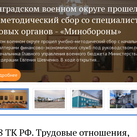
нградском военном округе проше
 авиация Балтийского флота гото
-методический сбор со специалис
у режиму эксплуатации - «Миноб
овых органов - «Минобороны»
ской области специалисты инженерно-авиационной службы сое
ии Балтийского флота начали плановый перевод авиационной т
ом военном округе прошел учебно-методический сбор с началь
ксплуатации....
алтерами финансово-экономических служб под руководством п
ачальника Главного управления военного бюджета Министерст
дробнее
дерации Евгения Шевченко. В ходе открытия...
дробнее
8 ТК РФ. Трудовые отношения,