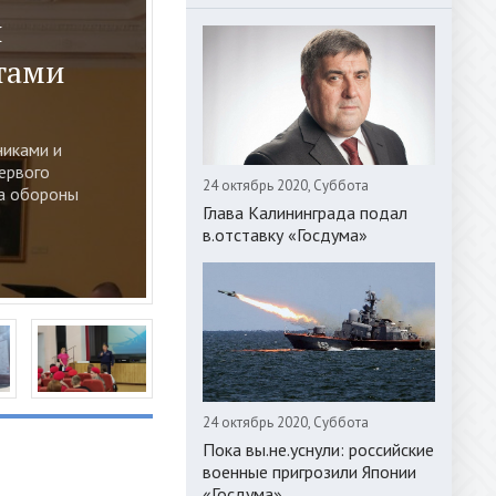
л
вится к
тами
ороны»
динения
ехники на
никами и
ервого
24 октябрь 2020, Суббота
ва обороны
Глава Калининграда подал
в.отставку «Госдума»
24 октябрь 2020, Суббота
Пока вы.не.уснули: российские
военные пригрозили Японии
«Госдума»