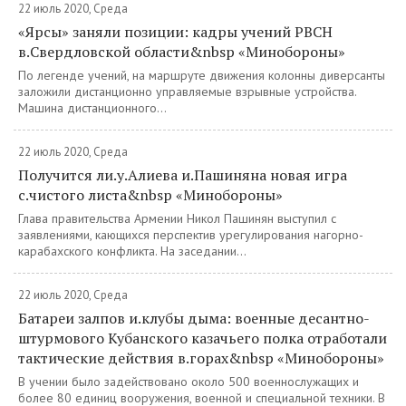
22 июль 2020, Среда
«Ярсы» заняли позиции: кадры учений РВСН
в.Свердловской области&nbsp «Минобороны»
По легенде учений, на маршруте движения колонны диверсанты
заложили дистанционно управляемые взрывные устройства.
Машина дистанционного...
22 июль 2020, Среда
Получится ли.у.Алиева и.Пашиняна новая игра
с.чистого листа&nbsp «Минобороны»
Глава правительства Армении Никол Пашинян выступил с
заявлениями, кающихся перспектив урегулирования нагорно-
карабахского конфликта. На заседании...
22 июль 2020, Среда
Батареи залпов и.клубы дыма: военные десантно-
штурмового Кубанского казачьего полка отработали
тактические действия в.горах&nbsp «Минобороны»
В учении было задействовано около 500 военнослужащих и
более 80 единиц вооружения, военной и специальной техники. В