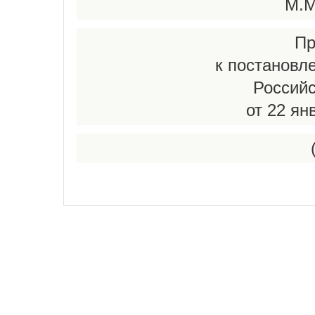
М.
Пр
к постановл
Россий
от 22 ян